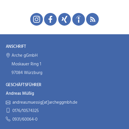
ANSCHRIFT
Arche gGmbH
Moskauer Ring 1
97084 Würzburg
GESCHÄFTSFÜHRER
Andreas Müßig
andreas.muessig[at]archeggmbh.de
0176/10574325
0931/60064-0