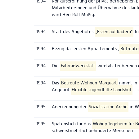
1994
Konkurseröffnung der privat betriebenen Ei
Mitarbeiter:innen und Übernahme des lau
wird Herr Rolf Müßig.
1994
Start des Angebotes
„Essen auf Rädern“
fü
1994
Bezug das ersten Appartements „
Betreute
1994
Die
Fahrradwerkstatt
wird als Teilbereich d
1994
Das
Betreute Wohnen Marquart
nimmt in 
Angebot
Flexible Jugendhilfe Landshut
– d
1995
Anerkennung der
Sozialstation Arche
in W
1995
Spatenstich für das
Wohnpflegeheim für Be
schwerstmehrfachbehinderte Menschen