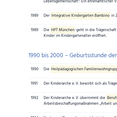
Lebensgemeinschaft“. Ein ehrenamtlicher V
1989
Der
Integrative Kindergarten Bambino
in Z
1989
Die
HPT München
geht in die Trägerschaft
Kinder im Kindergartenalter eröffnet.
1990 bis 2000 – Geburtsstunde der
Jahr
1990
Ereignis
Die
Heilpädagogischen Familienwohngrup
1991
Der Kinderarche e. V. bewirbt sich als Träg
1992
Der Kinderarche e. V. übernimmt die
Beruf
Arbeitsbeschaffungsmaßnahmen „Arbeit und 