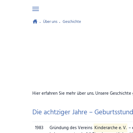
Über uns
Geschichte
Zum Hauptinhalt springen
Hier erfahren Sie mehr über uns. Unsere Geschichte g
Die achtziger Jahre – Geburtsstun
Jahr
1983
Ereignis
Gründung des Vereins
Kinderarche e. V.
– 