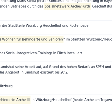
nrichtung Maris Stella (erster Konkurs eine Pflegeeinrichtung in Ba
fenden Betriebes durch das
Sozialnetzwerk Arche/Fürth
. Geschäftsfü
r die Stadtteile Würzburg Heuchelhof und Rottenbauer
s Wohnen für Behinderte und Senioren
“ im Stadtteil Würzburg/Heuc
es Sozial-Integrativen-Trainings in Fürth installiert.
Landshut seine Arbeit auf, auf Grund des hohen Bedarfs an SPFH und
as Angebot in Landshut existiert bis 2012.
ürzburg
hinderte Arche III
in Würzburg/Heuchelhof (heute Arche am Trojaweg