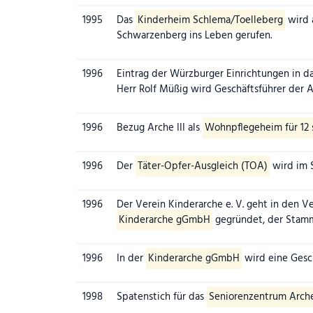
1995
Das
Kinderheim Schlema/Toelleberg
wird 
Schwarzenberg ins Leben gerufen.
1996
Eintrag der Würzburger Einrichtungen in d
Herr Rolf Müßig wird Geschäftsführer der
1996
Bezug Arche III als
Wohnpflegeheim für 12
1996
Der
Täter-Opfer-Ausgleich (TOA)
wird im S
1996
Der Verein Kinderarche e. V. geht in den V
Kinderarche gGmbH
gegründet, der Stamms
1996
In der
Kinderarche gGmbH
wird eine Gesch
1998
Spatenstich für das
Seniorenzentrum Arch