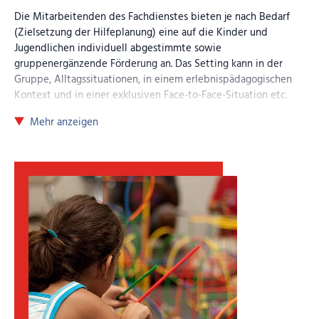
Die Mitarbeitenden des Fachdienstes bieten je nach Bedarf
(Zielsetzung der Hilfeplanung) eine auf die Kinder und
Jugendlichen individuell abgestimmte sowie
gruppenergänzende Förderung an. Das Setting kann in der
Gruppe, Alltagssituationen, in einem erlebnispädagogischen
Kontext und in einer exklusiven Face-to-Face-Situation etc.
sein.
Mehr anzeigen
Es gibt heilpädagogischen und psychologischen Fachdienst.
Die Fachdienst-Mitarbeitenden arbeiten eng mit den
pädagogischen Fachkräften
der Gruppen zusammen. Sie
beraten und unterstützen die Teams, sowie einzelne
Mitarbeitende in Alltags- und auch Krisensituationen. Der
Fachdienst ist vom Beginn bis zum Ende einer Maßnahme für
den Bereich der sozialpädagogischen, heilpädagogischen
oder psychologischen
Diagnostik
und der Feststellung der
Ressourcen und des
Förderbedarfs
zuständig. Die
Mitarbeitenden unterstützen die pädagogischen Fachkräfte
beim Erstellen des Entwicklungsberichts. Die
Arbeit
umfasst
vor allem
Einzel- und Gruppenangebote
sowie Trainings und