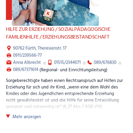
HILFE ZUR ERZIEHUNG / SOZIALPÄDAGOGISCHE
FAMILIENHILFE / ERZIEHUNGSBEISTANDSCHAFT
90762 Fürth, Theresienstr. 17
0911/239566-77
Anna Albrecht
::
01515/2344071
::
089/676830
::
089/67371614
(Regional- und Einrichtungsleitung)
Sorgeberechtigte haben einen Rechtsanspruch auf Hilfen zur
Erziehung für sich und ihr Kind, „wenn eine dem Wohl des
Kindes oder des Jugendlichen entsprechende Erziehung
nicht gewährleistet ist und die Hilfe für seine Entwicklung
geeignet und notwendig ist“ (§ 27 Abs. 1 SGB VIII).
Mehr anzeigen
Die Arche bietet Sozialpädagogische Familienhilfe, also
intensive, in der Regel auf längere Dauer angelegte
Betreuung und Begleitung von Familien, und