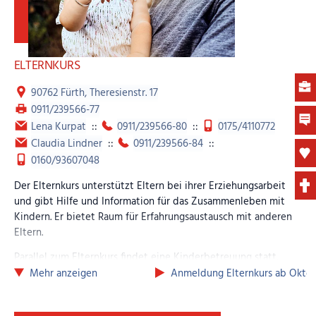
ELTERNKURS
90762 Fürth, Theresienstr. 17
0911/239566-77
Lena Kurpat
::
0911/239566-80
::
0175/4110772
Claudia Lindner
::
0911/239566-84
::
0160/93607048
Der Elternkurs unterstützt Eltern bei ihrer Erziehungsarbeit
und gibt Hilfe und Information für das Zusammenleben mit
Kindern. Er bietet Raum für Erfahrungsaustausch mit anderen
Eltern.
Parallel zum Elternkurs findet eine Kinderbetreuung statt.
Mehr anzeigen
Anmeldung Elternkurs ab Oktob
Die Kurse beginnen immer im Frühling und im Herbst und
finden aktuell donnerstags, von 16.00-18.15 Uhr statt. Eltern
können sich direkt in der Arche anmelden. Die Kosten