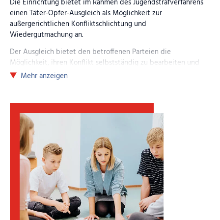
Die Einrichtung bietet im Rahmen des Jugendstrafverfahrens
einen Täter-Opfer-Ausgleich als Möglichkeit zur
außergerichtlichen Konfliktschlichtung und
Wiedergutmachung an.
Der Ausgleich bietet den betroffenen Parteien die
Möglichkeit, ihren Konflikt selbstständig zu bearbeiten und
gemeinsam eine zufriedenstellende Lösung zu finden.
Mehr anzeigen
Konflikte und Straftaten gehen oft mit vielen unangenehmen
Auswirkungen wie körperlichen und seelischen Verletzungen,
Feindseligkeiten, Ängsten, Schuldgefühlen und Sachschäden
einher. Mit Unterstützung von unparteiischen Vermittlern
können in dem Täter-Opfer-Ausgleich Ursachen,
Hintergründe und Folgen der Tat besprochen und eine
Wiedergutmachung vereinbart werden.
Der Täter-Opfer-Ausgleich wird als eine faire Chance für
beide Seiten angesehen, die Teilnahme ist freiwillig und
kostenlos. Für weitere Informationen können Sie sich direkt
an die Einrichtung wenden.
Weiterführende Links zum Täter-Opfer-Ausgleich: