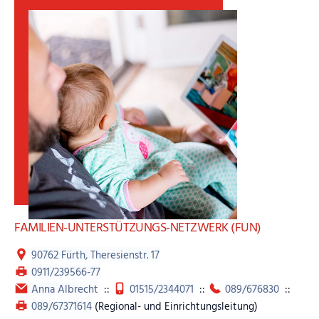
übernimmt das Jugendamt.
Bei weiteren Fragen wenden Sie sich bitte an die oben
angegebenen Kontakte.
FAMILIEN-UNTERSTÜTZUNGS-NETZWERK (FUN)
90762 Fürth, Theresienstr. 17
0911/239566-77
Anna Albrecht
::
01515/2344071
::
089/676830
::
089/67371614
(Regional- und Einrichtungsleitung)