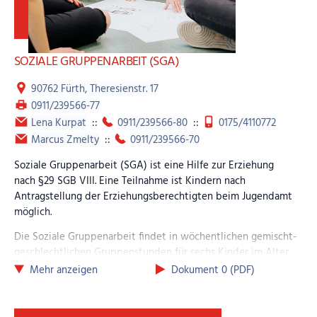
Treffpunkt e.V. – TOA Nürnberg
Step e.V. – TOA Erlangen
Bayerische TOA-Landesgruppe
DVJJ –
Deutsche Vereinigung für Jugendgerichte und
SOZIALE GRUPPENARBEIT (SGA)
Jugendgerichtshilfen
Bayerisches Justizministerium
90762 Fürth, Theresienstr. 17
Servicebüro für TOA und Konfliktschlichtung
0911/239566-77
Lena Kurpat
::
0911/239566-80
::
0175/4110772
Marcus Zmelty
::
0911/239566-70
Soziale Gruppenarbeit (SGA) ist eine Hilfe zur Erziehung
nach §29 SGB VIII. Eine Teilnahme ist Kindern nach
Antragstellung der Erziehungsberechtigten beim Jugendamt
möglich.
Die Soziale Gruppenarbeit findet in wöchentlichen gemischt-
geschlechtlichen Gruppenstunden für sechs Kinder im Alter
von 10-13 Jahren statt. Die Gruppe startet jeweils im März
Mehr anzeigen
Dokument 0 (PDF)
und Oktober. Die Stunden finden in der Regel von 15.30 –
17.30 Uhr statt. Die Maßnahme erstreckt sich über einen
Zeitraum von ca. fünf Monaten. Die SGA umfasst 20