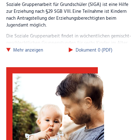
Soziale Gruppenarbeit für Grundschüler (SIGA) ist eine Hilfe
zur Erziehung nach §29 SGB VIII. Eine Teilnahme ist Kindern
nach Antragstellung der Erziehungsberechtigten beim
Jugendamt möglich.
Die Soziale Gruppenarbeit findet in wöchentlichen gemischt-
geschlechtlichen Gruppenstunden für sechs Kinder im Alter
von 6-9 Jahren statt. Die Gruppe startet jeweils im März und
Mehr anzeigen
Dokument 0 (PDF)
Oktober. Die Stunden finden in der Regel von 15.30 – 17.30
Uhr statt. Die Maßnahme erstreckt sich über einen Zeitraum
von ca. fünf Monaten. Die SGA umfasst 20 wöchentliche
Gruppenstunden sowie erlebnispädagogische
Sonderaktionen, die teilweise auch in den Ferien, außer in
den Sommerferien, stattfinden.
Bei weiteren Fragen wenden Sie sich bitte an die oben
angeführten Kontakte.
Bilder (Anklicken zum Vergrößern)