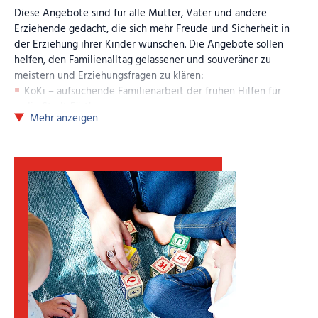
Diese Angebote sind für alle Mütter, Väter und andere
Erziehende gedacht, die sich mehr Freude und Sicherheit in
der Erziehung ihrer Kinder wünschen. Die Angebote sollen
helfen, den Familienalltag gelassener und souveräner zu
meistern und Erziehungsfragen zu klären:
KoKi – aufsuchende Familienarbeit der frühen Hilfen für
die Stadt Fürth
Mehr anzeigen
Elternkurs
Starke Eltern, Starke Kinder®
– Ganz praktisch
nach dem Konzept des
Kinderschutzbundes
Elternkurs
Starke Eltern, Starke Kinder®
– Thema Pubertät
Eltern-Kind-Gruppe
Die Bunte Runde
Elternabende
Sozialpädagogische Familienhilfe (SPFH)
Familientherapeutische Sozialpädagogische Familienhilfe
(FT SPFH)
Erziehungsbeistandschaft (EZB)
Persönliches Budget