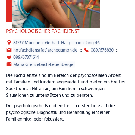
andere Aktivitäten.
Mit den
Eltern und Familien
arbeitet der Fachdienst in Form
von
Elterngesprächen
, Elternberatung und
Krisenintervention
zusammen. Es wird versucht, das Hilfenetz (zusätzl.
PSYCHOLOGISCHER FACHDIENST
Therapien, wie z. B. Ergotherapie, Logopädie,
81737 München, Gerhart-Hauptmann-Ring 46
Verhaltenstherapie … ) auszubauen und ggf. zu optimieren.
Der Fachdienst bringt sich bei Bedarf in die Hilfeplanung ein
hptfachdienst[at]archeggmbh.de
::
089/676830
::
und tauscht sich hierfür mit dem Berichtserzieher aus.
089/67371614
Maria Grenzebach-Leuenberger
Die Finanzierung des Fachdienstes wird über das zuständige
Jugendamt bzw. bei Kindern mit Behinderung oder mit
Die Fachdienste sind im Bereich der psychosozialen Arbeit
Bedrohung von Behinderung über den Bezirk Mittelfranken
mit Familien und Kindern angesiedelt und bieten ein breites
beantragt.
Spektrum an Hilfen an, um Familien in schwierigen
Situationen zu unterstützen und zu beraten.
Der psychologische Fachdienst ist in erster Linie auf die
psychologische Diagnostik und Behandlung einzelner
Familienmitglieder fokussiert.