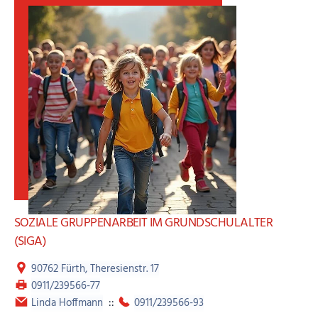
wöchentliche Gruppenstunden sowie erlebnispädagogische
Sonderaktionen, die teilweise auch in den Ferien, außer in
den Sommerferien, stattfinden.
Bei weiteren Fragen wenden Sie sich bitte an die oben
angeführten Kontakte.
SOZIALE GRUPPENARBEIT IM GRUNDSCHULALTER
(SIGA)
90762 Fürth, Theresienstr. 17
0911/239566-77
Linda Hoffmann
::
0911/239566-93