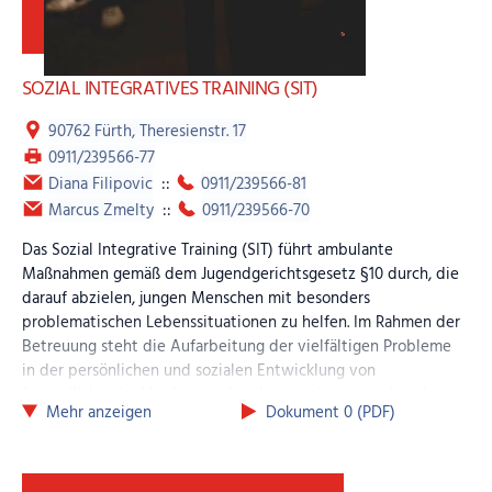
erfordern, helfen die Mitarbeitenden bei der Reparatur
und nutzen die Gelegenheit, mit den Kindern und
Jugendlichen ins Gespräch zu kommen. Die
Fahrradwerkstatt steht allen Kindern und Jugendlichen
SOZIAL INTEGRATIVES TRAINING (SIT)
offen.
90762 Fürth, Theresienstr. 17
Öffnungszeiten
0911/239566-77
Dienstag: 15.30 – 18.30 Uhr
Diana Filipovic
::
0911/239566-81
Mittwoch: 14.00 – 17.00 Uhr
Marcus Zmelty
::
0911/239566-70
Nachbarschaftswerkstatt
Das Sozial Integrative Training (SIT) führt ambulante
Die Nachbarschaftswerkstatt ist eine Kooperation
Maßnahmen gemäß dem Jugendgerichtsgesetz §10 durch, die
zwischen der Kinderarche und dem
Freiwilligen-Zentrum
darauf abzielen, jungen Menschen mit besonders
Fürth
. Ein hauptamtlicher Mitarbeitender der Kinderarche
problematischen Lebenssituationen zu helfen. Im Rahmen der
betreut die Werkstatt, die Reparateure sind fachkundige
Betreuung steht die Aufarbeitung der vielfältigen Probleme
Freiwillige des
Freiwilligen-Zentrums Fürth
. Die Werkstatt
in der persönlichen und sozialen Entwicklung von
ist vor allem für Erwachsene mit geringem Einkommen
Jugendlichen im Vordergrund, indem geeignete praktische
offen, egal ob sie Deutsche, Zuwanderer oder Geflüchtete
Mehr anzeigen
Dokument 0 (PDF)
Lebenshilfe angeboten wird, die sich an den Ressourcen der
sind.
Betreuten orientiert.
Öffnungszeiten
Die Maßnahmen sind:
Montag: 17.00 – 20.00 Uhr