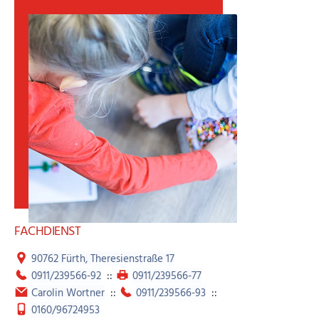
Erziehungsbeistandschaft, also die Unterstützung für das
Kind oder den Jugendlichen, möglichst unter Einbeziehung
des sozialen Umfelds.
Die Hilfe muss beim Jugendamt beantragt werden.
FACHDIENST
90762 Fürth, Theresienstraße 17
0911/239566-92
::
0911/239566-77
Carolin Wortner
::
0911/239566-93
::
0160/96724953