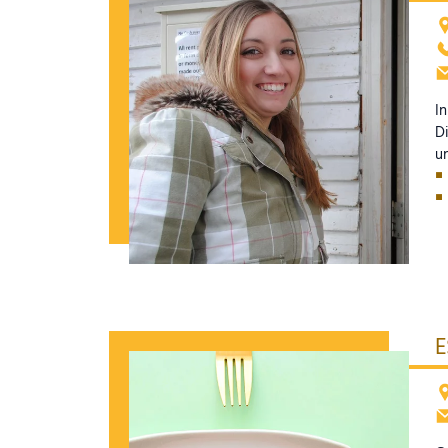
I
Di
u
E