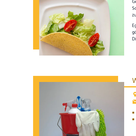
G
S
zu
Eg
gö
D
W