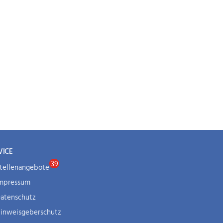
VICE
tellenangebote
mpressum
atenschutz
inweisgeberschutz