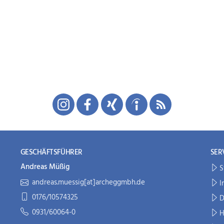
GESCHÄFTSFÜHRER
SER
Andreas Müßig
S
andreas.muessig[at]archeggmbh.de
I
0176/10574325
D
0931/60064-0
H