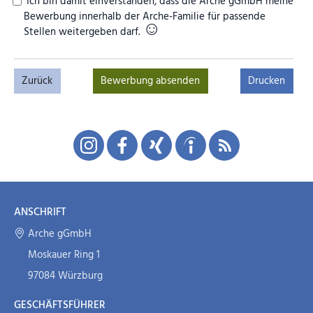
Ich bin damit einverstanden, dass die Arche gGmbH meine
Bewerbung innerhalb der Arche-Familie für passende
☺
Stellen weitergeben darf.
Zurück
Drucken
ANSCHRIFT
Arche gGmbH
Moskauer Ring 1
97084 Würzburg
GESCHÄFTSFÜHRER