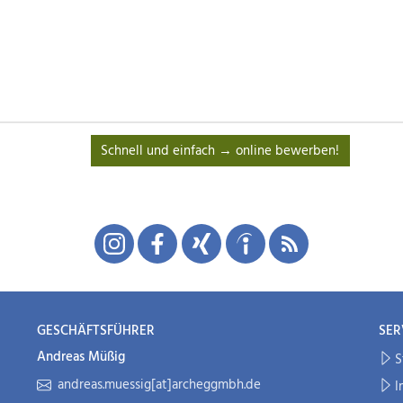
Schnell und einfach → online bewerben!
GESCHÄFTSFÜHRER
SER
Andreas Müßig
S
andreas.muessig[at]archeggmbh.de
I