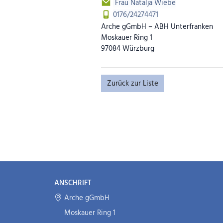
Frau Natalja Wiebe
0176/24274471
Arche gGmbH – ABH Unterfranken
Moskauer Ring 1
97084 Würzburg
Zurück zur Liste
ANSCHRIFT
Arche gGmbH
Moskauer Ring 1