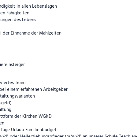
digkeit in allen Lebenslagen
en Fähigkeiten
htungen des Lebens
ei der Einnahme der Mahlzeiten
uereinsteiger
iviertes Team
 bei einem erfahrenen Arbeitgeber
taltungsvarianten
sgeld)
altung
lattform der Kirchen WGKD
sen
i Tage Urlaub Familienbudget
/w/d) oder Heilerziehungspfleger (m/w/d) an unserer Schule Teach a