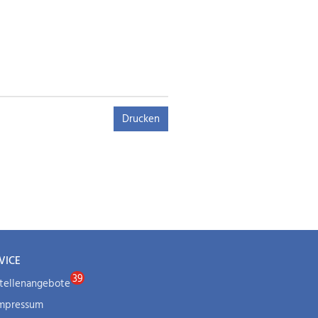
Drucken
VICE
tellenangebote
mpressum