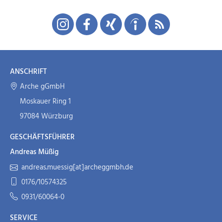
ANSCHRIFT
Arche gGmbH
Moskauer Ring 1
97084 Würzburg
GESCHÄFTSFÜHRER
Andreas Müßig
andreas.muessig[at]archeggmbh.de
0176/10574325
0931/60064-0
SERVICE