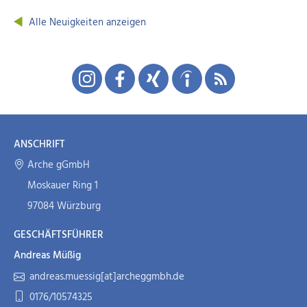
Alle Neuigkeiten anzeigen
ANSCHRIFT
Arche gGmbH
Moskauer Ring 1
97084 Würzburg
GESCHÄFTSFÜHRER
Andreas Müßig
andreas.muessig[at]archeggmbh.de
0176/10574325