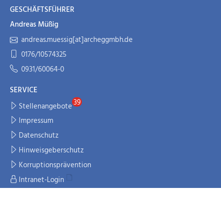
GESCHÄFTSFÜHRER
Andreas Müßig
andreas.muessig[at]archeggmbh.de
0176/10574325
0931/60064-0
SERVICE
Stellenangebote
Impressum
Datenschutz
Hinweisgeberschutz
Korruptionsprävention
Intranet-Login
UNTERSTÜTZEN SIE UNS
!