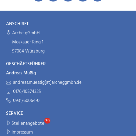
ANSCHRIFT
Arche gGmbH
Moskauer Ring 1
97084 Würzburg
GESCHÄFTSFÜHRER
Andreas Müßig
andreas.muessig[at]archeggmbh.de
0176/10574325
0931/60064-0
SERVICE
Stellenangebote
Impressum