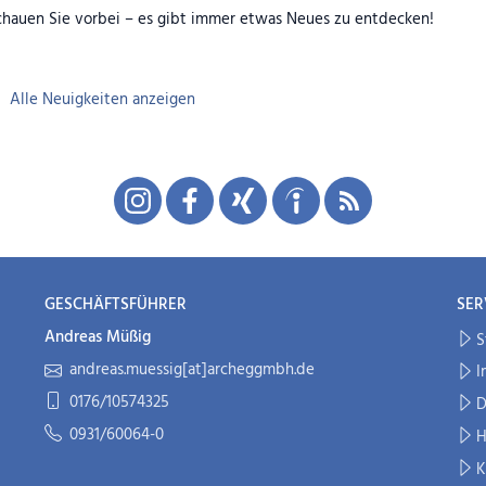
chauen Sie vorbei – es gibt immer etwas Neues zu entdecken!
Alle Neuigkeiten anzeigen
GESCHÄFTSFÜHRER
SER
Andreas Müßig
S
andreas.muessig[at]archeggmbh.de
I
0176/10574325
D
0931/60064-0
H
K