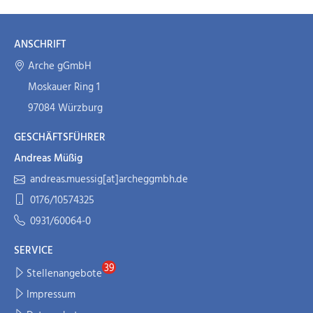
ANSCHRIFT
Arche gGmbH
Moskauer Ring 1
97084 Würzburg
GESCHÄFTSFÜHRER
Andreas Müßig
andreas.muessig[at]archeggmbh.de
0176/10574325
0931/60064-0
SERVICE
Stellenangebote
Impressum