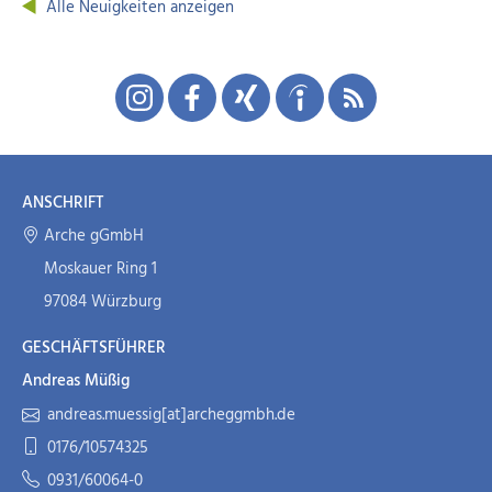
Alle Neuigkeiten anzeigen
ANSCHRIFT
Arche gGmbH
Moskauer Ring 1
97084 Würzburg
GESCHÄFTSFÜHRER
Andreas Müßig
andreas.muessig[at]archeggmbh.de
0176/10574325
0931/60064-0