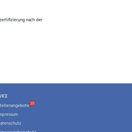
rtifizierung nach der
VICE
tellenangebote
mpressum
atenschutz