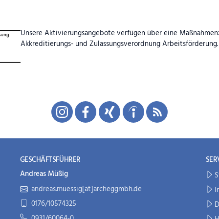
Unsere Aktivierungsangebote verfügen über eine Maßnahmenze
Akkreditierungs- und Zulassungs­verordnung Arbeitsförderung.
GESCHÄFTSFÜHRER
SER
Andreas Müßig
S
andreas.muessig[at]archeggmbh.de
I
0176/10574325
D
0931/60064-0