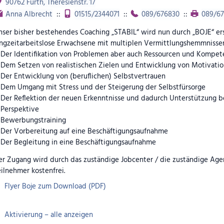
90762 Fürth, Theresienstr. 17
Anna Albrecht
::
01515/2344071
::
089/676830
::
089/67
ser bisher bestehendes Coaching „STABIL“ wird nun durch „BOJE“ erse
angzeitarbeitslose Erwachsene mit multiplen Vermittlungshemmnisse
Der Identifikation von Problemen aber auch Ressourcen und Kompe
Dem Setzen von realistischen Zielen und Entwicklung von Motivati
Der Entwicklung von (beruflichen) Selbstvertrauen
Dem Umgang mit Stress und der Steigerung der Selbstfürsorge
Der Reflektion der neuen Erkenntnisse und dadurch Unterstützung b
Perspektive
Bewerbungstraining
Der Vorbereitung auf eine Beschäftigungsaufnahme
Der Begleitung in eine Beschäftigungsaufnahme
r Zugang wird durch das zuständige Jobcenter / die zuständige Agent
ilnehmer kostenfrei.
Flyer Boje zum Download (PDF)
Aktivierung – alle anzeigen