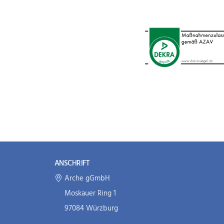
ANSCHRIFT
Arche gGmbH
Moskauer Ring 1
97084 Würzburg