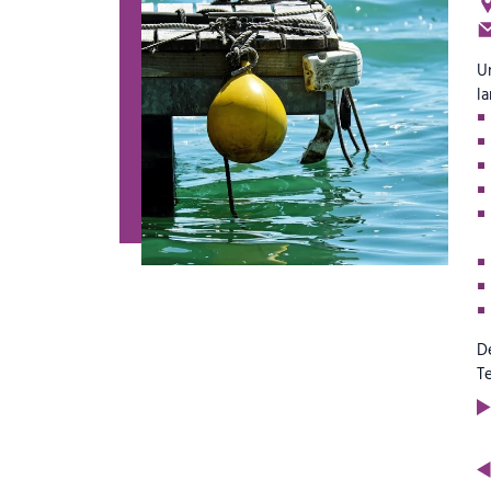
Un
l
De
Te