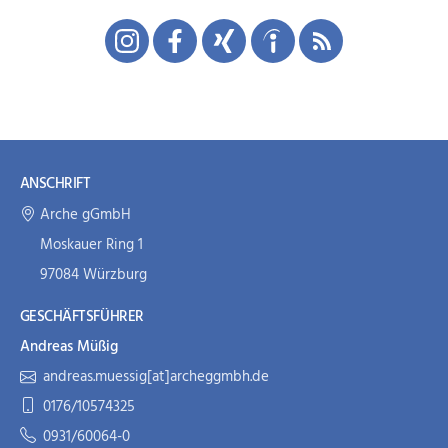
ANSCHRIFT
Arche gGmbH
Moskauer Ring 1
97084 Würzburg
GESCHÄFTSFÜHRER
Andreas Müßig
andreas.muessig[at]archeggmbh.de
0176/10574325
0931/60064-0