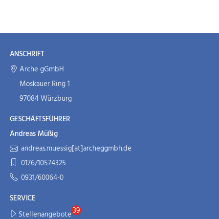
ANSCHRIFT
Arche gGmbH
Moskauer Ring 1
97084 Würzburg
GESCHÄFTSFÜHRER
Andreas Müßig
andreas.muessig[at]archeggmbh.de
0176/10574325
0931/60064-0
SERVICE
Stellenangebote