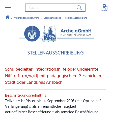
Mitarbeiten in der Arche
Stellenangebote
Stellenausschreibung
Zum Hauptinhalt springen
Arche gGmbH – Eine gute Gemein
STELLENAUSSCHREIBUNG
Schulbegleiter, Integrationshilfe oder ungelernte
Hilfkraft (m/w/d) mit pädagogischem Geschick im
Stadt oder Landkreis Ansbach
Beschäftigungsverhältnis
Teilzeit :: befristet bis 14. September 2026 (mit Option auf
Verlängerung) :: als ehrenamtliche Tätigkeit :: in
geringfügiger Beschäftigung :: als sonstige Beschäftigung