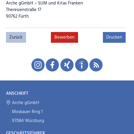
Arche gGmbH – SUM und Kitas Franken
Theresienstraße 17
90762 Fürth
Zurück
Bewerben
Drucken
ANSCHRIFT
Arche gGmbH
Moskauer Ring 1
97084 Würzburg
GESCHÄFTSFÜHRER