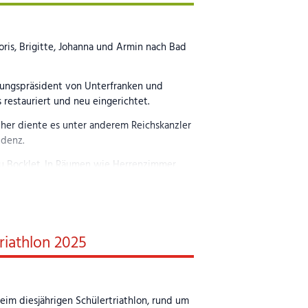
oris, Brigitte, Johanna und Armin nach Bad
erungspräsident von Unterfranken und
restauriert und neu eingerichtet.
rüher diente es unter anderem Reichskanzler
idenz.
u Bocklet. In Räumen wie Herrenzimmer,
en Einblick in das damalige Leben.
algegenständen aus jener Zeit.
.
riathlon 2025
eim diesjährigen Schülertriathlon, rund um