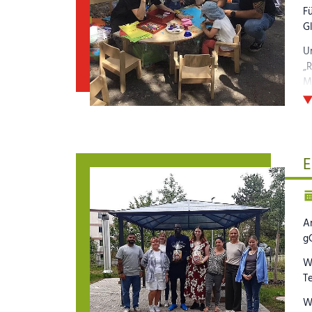
Fü
G
U
„R
M
p
B
E
A
g
Wi
T
Wi