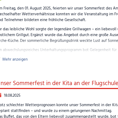
ie herausragende Qualität der Zusammenarbeit auf allen Ebenen, vo
ilder (Anklicken zum Vergrößern)
m Freitag, den 01. August 2025, feierten wir unser Sommerfest des A
u den Sicherheitsorganen.
echselhafter Wetterverhältnisse konnten wir die Veranstaltung im F
d Teilnehmer bildeten eine fröhliche Gesellschaft.
ichael Gabriel
:
„Fußballfankultur ist die größte Jugendbewegung in De
r das leibliche Wohl sorgte der legendäre Grillwagen – ein liebevol
ch einmal zugenommen hat. Die Erfahrungen der letzten 30 Jahre zeige
stlichem Grillgut. Ergänzt wurde das Angebot durch eine große Auswa
e unterstützt nicht nur eine positive und friedliche Fankultur im Fußball
rche-Küche. Der sommerliche Begrüßungsdrink weckte Lust auf Sonne
sellschaft, indem sie Demokratie, Vielfalt und Beteiligung junger Mens
in abwechslungsreiches Unterhaltungsprogramm bot Gelegenheit für
ordinationsstelle Fanprojekte bei der dsj
ritzen, Boccia oder Ballspielen – Geschicklichkeit und Teamgeist war
Mehr anzeigen
hrt mit dem Tandem, und zur Erinnerung konnte jede und jeder ein l
ankfurt am Main, 07.08.2025
ühl-Boxen durfte außerdem der Tastsinn erprobt werden.
ilder (Anklicken zum Vergrößern)
is zum Musikquiz blieb uns das Wetter gewogen. Danach kündigte ei
nser Sommerfest in der Kita an der Flugschul
estes an – doch die fröhliche Stimmung und die vielen schönen Erinn
ilder (Anklicken zum Vergrößern)
18.08.2025
otz schlechter Wetterprognosen konnte unser Sommerfest in der Kita
eplant stattfinden – und wurde zu einem gelungenen Nachmittag.
s Buffet, das von den Eltern liebevoll zusammengestellt wurde, bot f