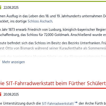
22.08.2025
nen Ausflug in das Leben des 18. und 19. Jahrhunderts unternahmen D
cklet, ins dortige
Schloss Aschach
.
 Jahr 1873 erwarb Friedrich von Luxburg, königlich-bayerischer Regi
chaffenburg, das Schloss für 72.000 Goldmark. Anschließend wurde es 
ute befindet sich das Schloss im Besitz des Bezirks Unterfranken. F
ürst Otto von Bismarck während seiner Kuraufenthalte als Sommerres
urch das barrierefreie Museum führte uns die Museumspädagogin Fra
ucherzimmer, Schlaf- und Speisezimmer erhielten wir einen lebendig
Mehr anzeigen
sonders beeindruckte uns das „Blaue Zimmer“ mit zahlreichen Origin
in gelungener und schöner Tag für alle Bewohnerinnen und Bewohner
ie SIT-Fahrradwerkstatt beim Fürther Schülert
ilder (Anklicken zum Vergrößern)
20.08.2025
ie Unterstützung durch die
SIT-Fahrradwerkstatt
der Arche Fürth b