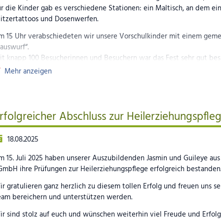
r die Kinder gab es verschiedene Stationen: ein Maltisch, an dem e
litzertattoos und Dosenwerfen.
m 15 Uhr verabschiedeten wir unsere Vorschulkinder mit einem geme
auswurf“.
it knapp 100 Besucherinnen und Besuchern war das Fest sehr gut bes
ositiven Rückmeldungen bedacht.
Mehr anzeigen
ilder (Anklicken zum Vergrößern)
rfolgreicher Abschluss zur Heilerziehungspfle
18.08.2025
m 15. Juli 2025 haben unserer Auszubildenden Jasmin und Guileye
aus
GmbH ihre Prüfungen zur Heilerziehungspflege erfolgreich bestanden
r gratulieren ganz herzlich zu diesem tollen Erfolg und freuen uns se
eam bereichern und unterstützen werden.
r sind stolz auf euch und wünschen weiterhin viel Freude und Erfol