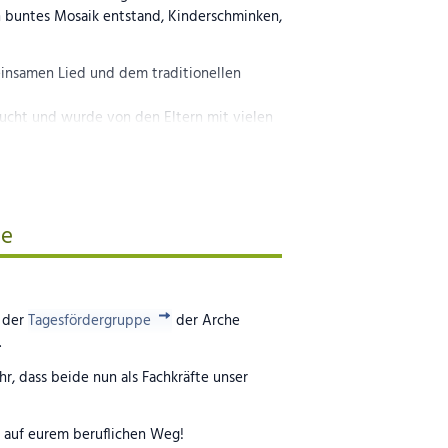
in buntes Mosaik entstand, Kinderschminken,
insamen Lied und dem traditionellen
ucht und wurde von den Eltern mit vielen
ge
 der
Tagesfördergruppe
der Arche
.
hr, dass beide nun als Fachkräfte unser
g auf eurem beruflichen Weg!