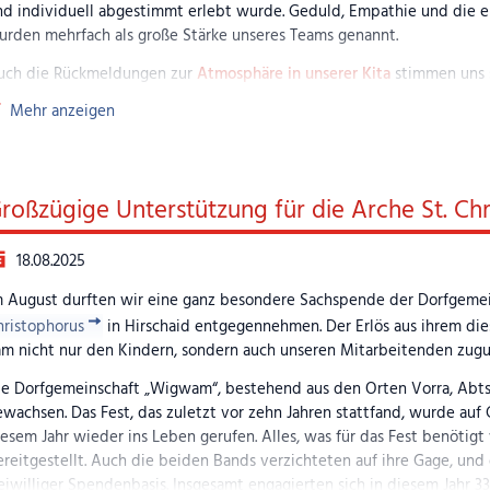
nd individuell abgestimmt erlebt wurde. Geduld, Empathie und die 
urden mehrfach als große Stärke unseres Teams genannt.
uch die Rückmeldungen zur
Atmosphäre in unserer Kita
stimmen uns se
ffen“ und „freundlich“ fielen immer wieder. Viele Eltern betonten, da
Mehr anzeigen
ehen, sich wohlfühlen und von den Erzieherinnen liebevoll empfange
sonders erfreulich ist, dass die
Zusammenarbeit zwischen Eltern und
ird. Die Kommunikation über Gespräche und unsere App wurde vielfach
roßzügige Unterstützung für die Arche St. Chr
stätigten, dass sie jederzeit Gelegenheit haben, wichtige Anliegen e
sgesamt gaben die Eltern an, mit unserer Einrichtung
sehr zufrieden
z
18.08.2025
ädagogische Konzept, das große Engagement des Teams, die liebevoll
ojekte und Angebote, die den Kita-Alltag bereichern.
m August durften wir eine ganz besondere Sachspende der Dorfgeme
hristophorus
in Hirschaid entgegennehmen. Der Erlös aus ihrem die
leichzeitig haben uns auch
wertvolle Anregungen
erreicht – etwa de
m nicht nur den Kindern, sondern auch unseren Mitarbeitenden zugute
estalteten Außenbereich, nach zusätzlichen Rückzugsmöglichkeiten f
reppenfreien Zugang für Kinderwagen. Diese Hinweise nehmen wir seh
ie Dorfgemeinschaft „Wigwam“, bestehend aus den Orten Vorra, Abtsd
 die Planungen für unseren Neubau einbeziehen. Uns ist bewusst, das
wachsen. Das Fest, das zuletzt vor zehn Jahren stattfand, wurde au
tuellen Räumlichkeiten Einschränkungen mit sich bringt. Umso mehr 
esem Jahr wieder ins Leben gerufen. Alles, was für das Fest benötig
ie neue Umgebung, in der diese Wünsche berücksichtigt werden kön
reitgestellt. Auch die beiden Bands verzichteten auf ihre Gage, und
eiwilliger Spendenbasis. Insgesamt engagierten sich in diesem Jahr 