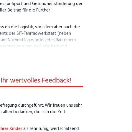
es für Sport und Gesundheitsförderung der
ler Beitrag für die Fürther
ss da die Logistik, vor allem aber auch die
nts der SIT-Fahrradwerkstatt (neben
is am Nachmittag wurde jedes Rad einem
estanforderungen an Sicherheit und
im „Boxenstopp“ geleistet und den Reifen
om 23.07.2025
und im Video
„SWIM ·
 Ihr wertvolles Feedback!
emeinnützige Fahrradwerkstatt. Sicher wird
efragung durchgeführt. Wir freuen uns sehr
 allen bedanken, die sich die Zeit
hrer Kinder
als sehr ruhig, wertschätzend