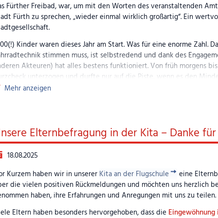
as Fürther Freibad, war, um mit den Worten des veranstaltenden Amt
adt Fürth zu sprechen, „wieder einmal wirklich großartig“. Ein wertvol
adtgesellschaft.
00(!) Kinder waren dieses Jahr am Start. Was für eine enorme Zahl. Da
ahrradtechnik stimmen muss, ist selbstredend und dank des Engageme
nderen Akteuren) hat alles bestens funktioniert. Von früh morgens b
urzcheck unterzogen und durfte nur auf die Piste, wenn es den Mind
nktionalität entsprach. Auch kleine Reparaturen wurden vor Ort, be
Mehr anzeigen
el Luft gespendet.
eitere Eindrücke finden Sie im
Bericht der Nürnberger Nachrichten v
KE · RUN“
von einem der Ehrenamtlichen
nsere Elternbefragung in der Kita – Danke für
e Stadt Fürth bedankte sich mit einer großzügigen Spende für die g
iese gute Kooperation auch im kommenden Jahr wieder fortgesetzt.
18.08.2025
ilder (Anklicken zum Vergrößern)
or Kurzem haben wir in unserer
Kita an der Flugschule
eine Elternb
er die vielen positiven Rückmeldungen und möchten uns herzlich bei
enommen haben, ihre Erfahrungen und Anregungen mit uns zu teilen.
iele Eltern haben besonders hervorgehoben, dass die
Eingewöhnung i