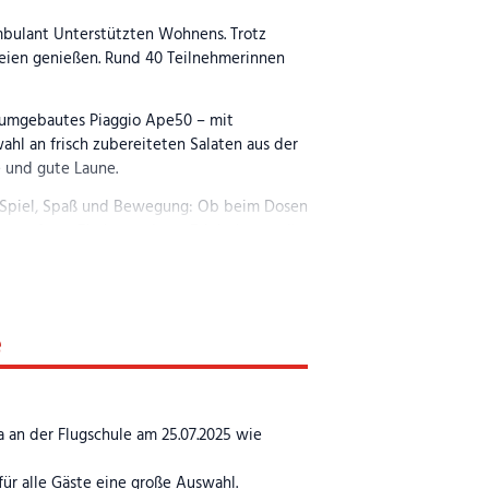
n den Vereinen über die Kommunen bis hin
mbulant Unterstützten Wohnens. Trotz
reien genießen. Rund 40 Teilnehmerinnen
utschland, deren Attraktivität nach Corona
l umgebautes Piaggio Ape50 – mit
n, dass die Arbeit der Fanprojekte wirkt.
hl an frisch zubereiteten Salaten aus der
, sie wirkt darüber hinaus tief in die
 und gute Laune.
chen fördert.“
 Spiel, Spaß und Bewegung: Ob beim Dosen
en gefragt. Ein besonderes Erlebnis war die
ustiges Foto mit nach Hause nehmen. In
n Donnerschauer das Ende des schönen
e
erungen blieben bestehen.
 an der Flugschule am 25.07.2025 wie
ür alle Gäste eine große Auswahl.