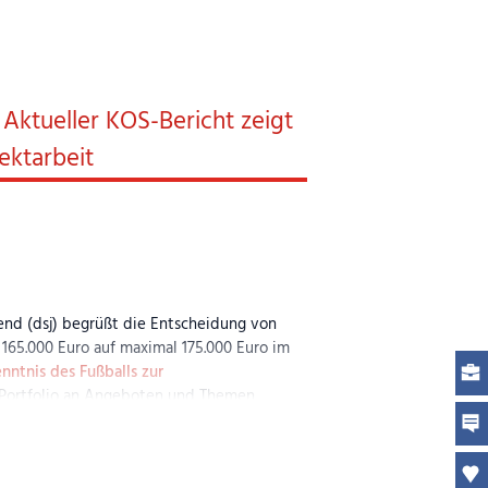
egengebracht wird, und freuen uns über
 wurde freundlicherweise von einer
ten wir weiterhin eine Kita gestalten, in
hrungen sammeln.
tlich trifft man sich in der „Takka Tukka
erweise trägt auch eine unserer
Aktueller KOS-Bericht zeigt
ektarbeit
die großzügige Unterstützung und freuen
end (dsj) begrüßt die Entscheidung von
165.000 Euro auf maximal 175.000 Euro im
nntnis des Fußballs zur
 Portfolio an Angeboten und Themen
g zur positiven Entwicklung von Fankultur