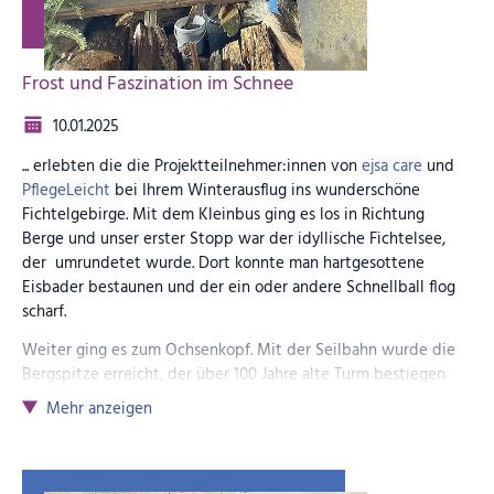
Frost und Faszination im Schnee
10.01.2025
... erlebten die die Projektteilnehmer:innen von
ejsa care
und
PflegeLeicht
bei Ihrem Winterausflug ins wunderschöne
Fichtelgebirge. Mit dem Kleinbus ging es los in Richtung
Berge und unser erster Stopp war der idyllische Fichtelsee,
der umrundetet wurde. Dort konnte man hartgesottene
Eisbader bestaunen und der ein oder andere Schnellball flog
scharf.
Weiter ging es zum Ochsenkopf. Mit der Seilbahn wurde die
Bergspitze erreicht, der über 100 Jahre alte Turm bestiegen
und die hervorragende Aussicht genossen. Danach ging es
Mehr anzeigen
zurück ins Tal zum gemeinsamen Essen – von deftigen
Käsespätzle bis zu warmen Getränken war alles dabei!
Zum krönenden Abschluss gab es noch eine rasante