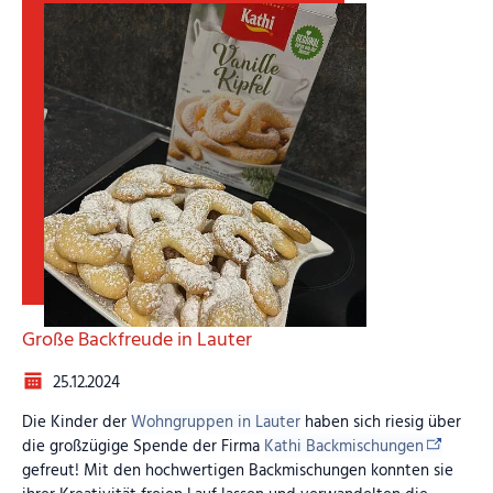
auch die Bedürfnisse der Menschen, mit denen wir arbeiten,
in den Blick nimmt. Es ist ein Aufruf zur Dankbarkeit, zur
Offenheit für Neues und zur Bereitschaft, in Gemeinschaft zu
wachsen und zu lernen. So bereichert unsere Arbeit nicht nur
die Menschen, denen wir helfen, sondern auch uns selbst.
Große Backfreude in Lauter
25.12.2024
Die Kinder der
Wohngruppen in Lauter
haben sich riesig über
die großzügige Spende der Firma
Kathi Backmischungen
gefreut! Mit den hochwertigen Backmischungen konnten sie