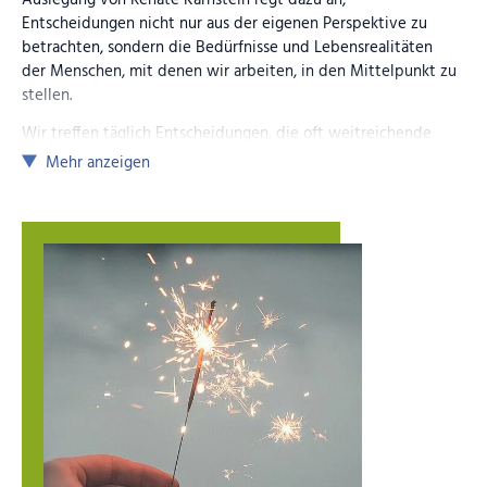
Auslegung von Renate Karnstein regt dazu an,
Entscheidungen nicht nur aus der eigenen Perspektive zu
betrachten, sondern die Bedürfnisse und Lebensrealitäten
der Menschen, mit denen wir arbeiten, in den Mittelpunkt zu
stellen.
Wir treffen täglich Entscheidungen, die oft weitreichende
Auswirkungen auf das Leben von Menschen haben. Die von
Mehr anzeigen
Karnstein beschriebene Herausforderung, zwischen den
eigenen Überzeugungen und den Erwartungen anderer
abzuwägen, ist besonders relevant, wenn es darum geht, die
individuellen Bedürfnisse der Klient:innen zu erkennen und
zu berücksichtigen. In der Arbeit mit alten und kranken
Menschen beispielsweise müssen wir oft zwischen
medizinischen Notwendigkeiten und den persönlichen
Wünschen der Betroffenen abwägen. Hier ist es wichtig,
nicht nur das Offensichtliche zu prüfen, sondern auch zu
hinterfragen, was für die Menschen in ihrer speziellen
Situation wirklich gut ist.
Im Kontext der Arbeit mit Kindern und Jugendlichen ist es
unerlässlich, ihre Stimmen zu hören und sie aktiv in