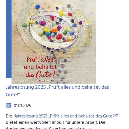
Rodelpartie – viel frische Luft, Sonne, Spaß und ein Tag voller
unvergesslicher Momente! So starten wir mit neuer Kraft ins
Jahr 2025!
Bilder (Anklicken zum Vergrößern)
Jahreslosung 2025 „Prüft alles und behaltet das
Gute!“
01.01.2025
Die
Jahreslosung 2025 „Prüft alles und behaltet das Gute
"
bietet einen wertvollen Impuls für unsere Arbeit. Die