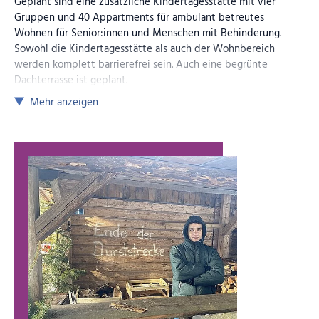
Geplant sind eine zusätzliche Kindertagesstätte mit vier
Gruppen und 40 Appartments für ambulant betreutes
Wohnen für Senior:innen und Menschen mit Behinderung.
Sowohl die Kindertagesstätte als auch der Wohnbereich
werden komplett barrierefrei sein. Auch eine begrünte
Dachterrasse ist geplant.
Mehr anzeigen
Der finale Entwurf, wie auf den Bildern zu sehen, stammt
vom
Architekturbüro Eckert + Partner
.
Wir freuen uns, wenn wir voraussichtlich im Februar Weiteres
zum Baubeginn berichten können.
Bilder (Anklicken zum Vergrößern)